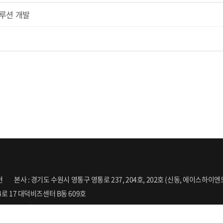
솔루션 개발
현
본사 : 경기도 수원시 영통구 영통로 237, 204호, 202호 (신동, 에이스하이
로 17 대덕비즈센터 B동 609호
t Reserved.
Designed by
WebSite.co.kr